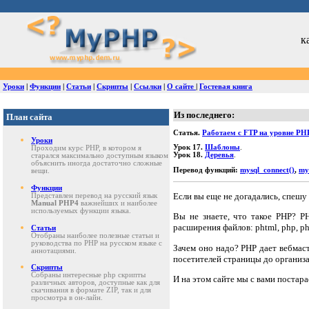
к
Уроки
|
Функции
|
Статьи
|
Скрипты
|
Ссылки
|
О сайте
|
Гостевая книга
Из последнего:
План сайта
Статья.
Работаем с FTP на уровне PH
Уроки
Урок 17.
Шаблоны
.
Проходим курс PHP, в котором я
Урок 18.
Деревья
.
старался максимально доступным языком
объяснить иногда достаточно сложные
Перевод функций:
mysql_connect()
,
mys
вещи.
Функции
Если вы еще не догадались, спешу 
Представлен перевод на русский язык
Manual PHP4
важнейших и наиболее
используемых функции языка.
Вы не знаете, что такое PHP? P
расширения файлов: phtml, php, ph
Статьи
Отобраны наиболее полезные статьи и
руководства по PHP на русском языке с
Зачем оно надо? PHP дает вебмас
аннотациями.
посетителей страницы до организ
Скрипты
Собраны интересные php скрипты
И на этом сайте мы с вами постара
различных авторов, доступные как для
скачивания в формате ZIP, так и для
просмотра в он-лайн.