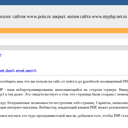
аталог сайтов www.poiu.ru закрыт. копия сайта www.myphp.net.ru
P
.
ql_close()
,
mysql_query()
.
сообщить вам, что вы попали на сайт, от index'а до guestbook посвященный PH
HP - язык вебпрограммирования, выполняющийся на стороне сервера. Навер
p3 и так далее. Это свидетельствует о том, что страница были создана с помо
теру безграничные возможности построения web-страниц. Скрипты, написан
ации интернет-магазина. Вебмастер, владеющий языком PHP, может реализоват
емся изучить это чудо программистской мысли, добьемся того, чтобы PHP стал,