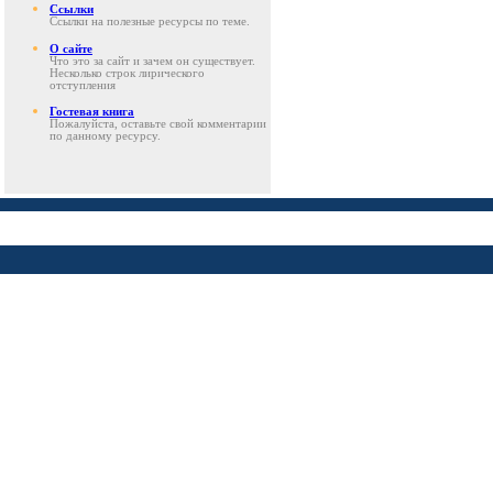
Ссылки
Ссылки на полезные ресурсы по теме.
О сайте
Что это за сайт и зачем он существует.
Несколько строк лирического
отступления
Гостевая книга
Пожалуйста, оставьте свой комментарии
по данному ресурсу.