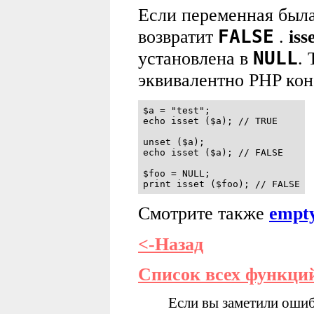
Если переменная был
FALSE
возвратит
.
iss
NULL
установлена в
.
эквивалентно PHP ко
$a = "test";

echo isset ($a); // TRUE

unset ($a);

echo isset ($a); // FALSE

$foo = NULL;

print isset ($foo); // FALSE
Смотрите также
empty
<-Назад
Список всех функци
Если вы заметили ошиб