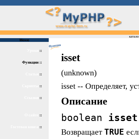
катало
Меню
Уроки
::
isset
Функции ::
(unknown)
Статьи
::
isset -- Определяет, 
Скрипты
::
Ссылки
::
Описание
boolean
isset
О сайте
::
Гостевая книга
::
TRUE
Возвращает
ес